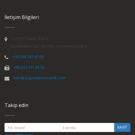
İletişim Bilgileri
Tekfen Tower, Kat:8 ,
Büyükdere cad. No:209, 4.Levent/İstanbul
+90 544 147 67 00
+90 212 371 85 50
info@argusdanismanlik.com
Takip edin
KAYIT