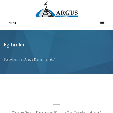
MENU
Eğitimler
Buradasınız :
Argus Danışmanlık
/
Yönetim Gelişim Programları (Kuruma Özel Tasarlanmaktadır.)