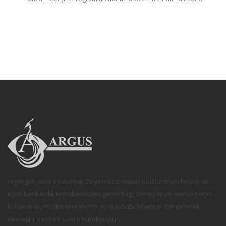
ArgArgus, ekip üyelerinin 20 yılın üzerindeki uluslararası finans ve
ticari bankacılık tecrübesinden gelen bilgi, deneyim ve tecrübelerini
kullanarak, müşterilerinin ihtiyaç duyduğu finansal danışmanlık
desteğini vermek üzere kurulmuştur.