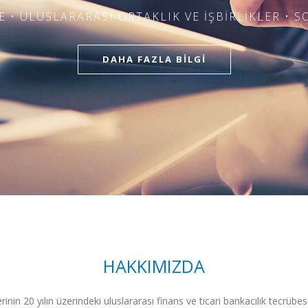
E • ULUSLARARASI ORTAKLIK VE İŞBİRLİKLER • 
DAHA FAZLA BİLGİ
HAKKIMIZDA
rinin 20 yılın üzerindeki uluslararası finans ve ticari bankacılık tecrübes