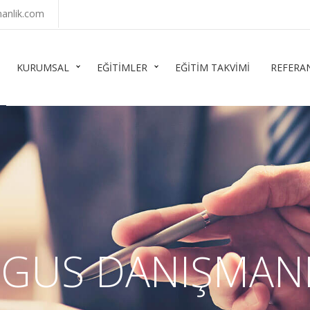
anlik.com
KURUMSAL
EĞİTİMLER
EĞİTİM TAKVİMİ
REFERA
GUS DANIŞMAN