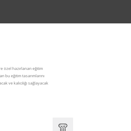
re özel hazırlanan eğitim
nan bu eğitim tasarımlarını
cak ve kalıcılığı sağlayacak