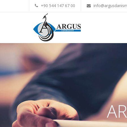
+90 544 147 67 00
info@argusdanism
AR