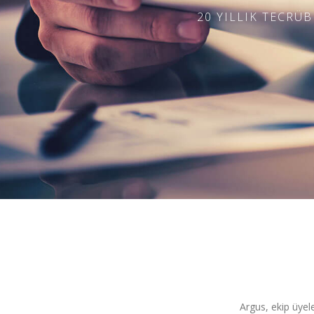
20 YILLIK TECRÜB
Argus, ekip üyele