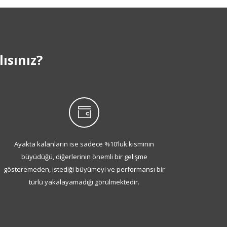
ısınız?
Ayakta kalanların ise sadece %10’luk kısmının
Başlar
büyüdüğü, diğerlerinin önemli bir gelişme
firma ve
gösteremeden, istediği büyümeyi ve performansı bir
türlü yakalayamadığı görülmektedir.