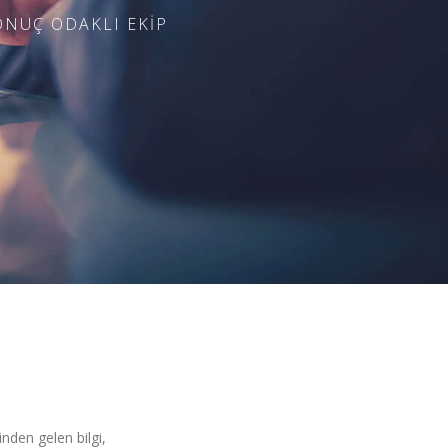
SONUÇ ODAKLI EKİP
inden gelen bilgi,