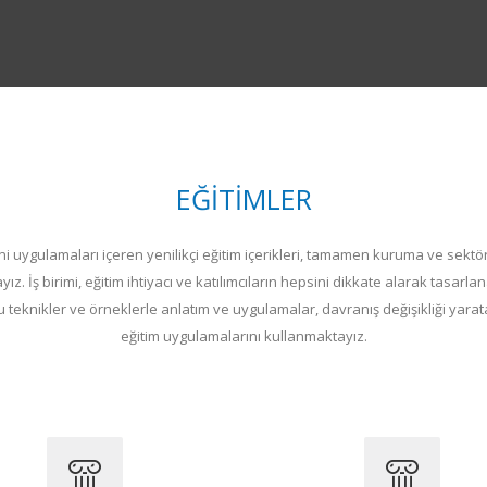
EĞİTİMLER
i uygulamaları içeren yenilikçi eğitim içerikleri, tamamen kuruma ve sektö
z. İş birimi, eğitim ihtiyacı ve katılımcıların hepsini dikkate alarak tasarla
 teknikler ve örneklerle anlatım ve uygulamalar, davranış değişikliği yarata
eğitim uygulamalarını kullanmaktayız.