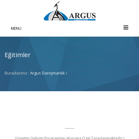
MENU
Eğitimler
Buradasınız :
Argus Danışmanlık
/
Yönetim Gelişim Programları (Kuruma Özel Tasarlanmaktadır.)