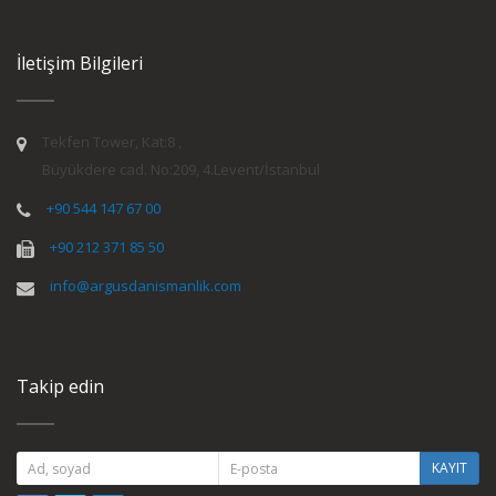
İletişim Bilgileri
Tekfen Tower, Kat:8 ,
Büyükdere cad. No:209, 4.Levent/İstanbul
+90 544 147 67 00
+90 212 371 85 50
info@argusdanismanlik.com
Takip edin
KAYIT