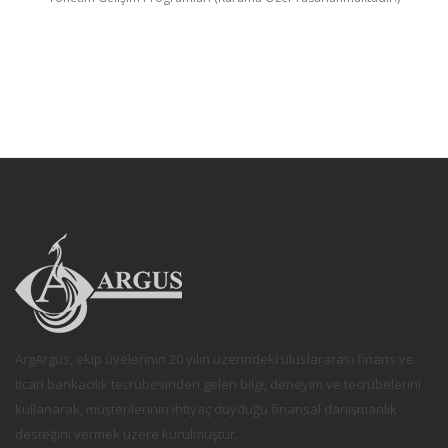
ArgArgus, ekip üyelerinin 20 yılın üzerindeki uluslararası finans ve
ticari bankacılık tecrübesinden gelen bilgi, deneyim ve tecrübelerini
kullanarak, müşterilerinin ihtiyaç duyduğu finansal danışmanlık
desteğini vermek üzere kurulmuştur.