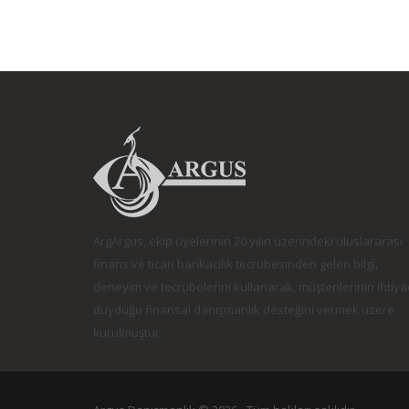
ArgArgus, ekip üyelerinin 20 yılın üzerindeki uluslararası
finans ve ticari bankacılık tecrübesinden gelen bilgi,
deneyim ve tecrübelerini kullanarak, müşterilerinin ihtiya
duyduğu finansal danışmanlık desteğini vermek üzere
kurulmuştur.