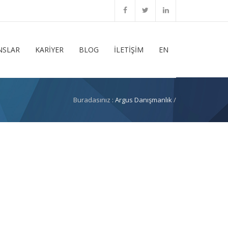
NSLAR
KARİYER
BLOG
İLETİŞİM
EN
Buradasınız :
Argus Danışmanlık
/