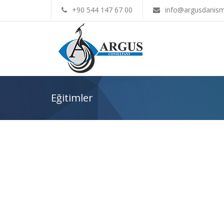
+90 544 147 67 00
info@argusdanism
Eğitimler