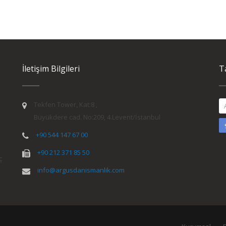
İletişim Bilgileri
T
Tekfen Tower, Kat:8 ,
Büyükdere cad. No:209, 4.Levent/İstanbul
+90 544 147 67 00
+90 212 371 85 50
ç
info@argusdanismanlik.com