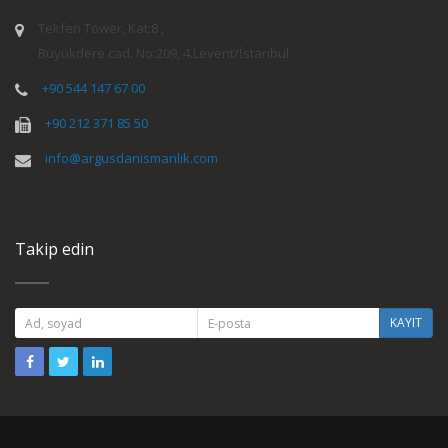
Tekfen Tower, Kat:8 ,
Büyükdere cad. No:209, 4.Levent/İstanbul
+90 544 147 67 00
+90 212 371 85 50
info@argusdanismanlik.com
Takip edin
KAYIT