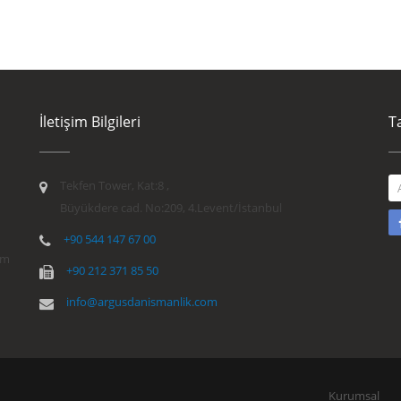
İletişim Bilgileri
T
Tekfen Tower, Kat:8 ,
Büyükdere cad. No:209, 4.Levent/İstanbul
+90 544 147 67 00
im
+90 212 371 85 50
info@argusdanismanlik.com
Kurumsal