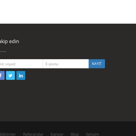
akip edin
KAYIT
Eğitimler
Referanslar
Kariyer
Blog
İletişim