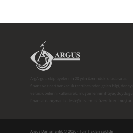
ArgArgus, ekip üyelerinin 20 yılın üzerindeki uluslararası
finans ve ticari bankacılık tecrübesinden gelen bilgi, deney
ve tecrübelerini kullanarak, müşterilerinin ihtiyaç duyduğu
finansal danışmanlık desteğini vermek üzere kurulmuştur.
Argus Danışmanlık © 2026 -
Tüm hakları saklıdır.