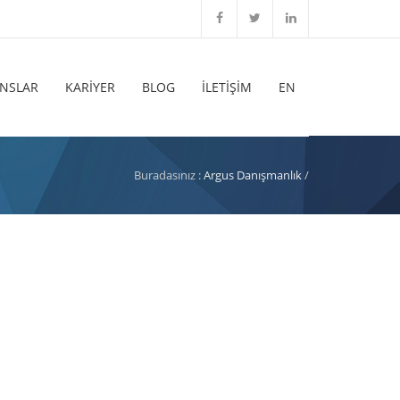
ANSLAR
KARİYER
BLOG
İLETİŞİM
EN
Buradasınız :
Argus Danışmanlık
/