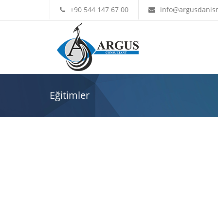
+90 544 147 67 00
info@argusdanis
Eğitimler