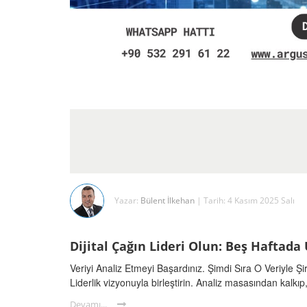
Yazar:
Bülent İlkehan
| Tarih: 4 Kasım 2025 Salı
Dijital Çağın Lideri Olun: Beş Haftad
Veriyi Analiz Etmeyi Başardınız. Şimdi Sıra O Veriyle Şir
Liderlik vizyonuyla birleştirin. Analiz masasından kalk
Devamı...