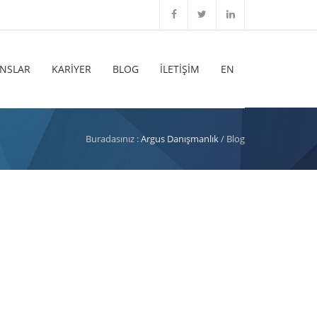
ANSLAR
KARİYER
BLOG
İLETİŞİM
EN
Buradasınız :
Argus Danışmanlık
/ Blog