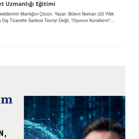
et Uzmanlığı Eğitimi
ekillerinin Mantığını Çözün. Yazar: Bülent İlkehan (23 Yıllık
ış Ticarette Sadece Teoriyi Değil, "Oyunun Kurallarını"...