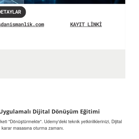
a Uygulamalı Dijital Dönüşüm Eğitimi
keti "Dönüştürmekte". Udemy'deki teknik yetkinliklerinizi, Dijital
ıp, karar masasına oturma zamanı.