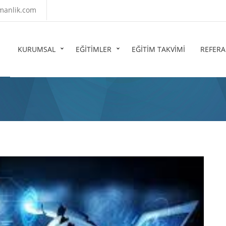
manlik.com
KURUMSAL
EĞİTİMLER
EĞİTİM TAKVİMİ
REFER