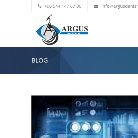
+90 544 147 67 00
info@argusdanis
BLOG