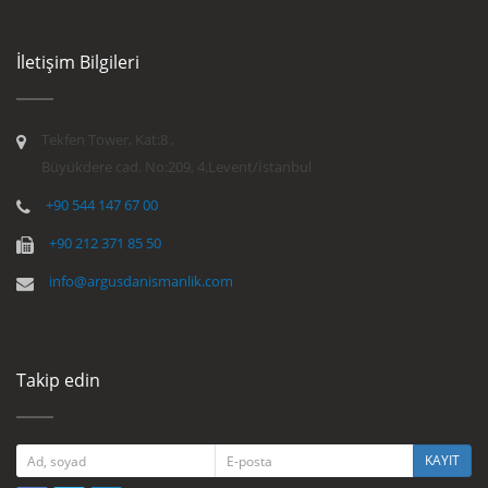
İletişim Bilgileri
Tekfen Tower, Kat:8 ,
Büyükdere cad. No:209, 4.Levent/İstanbul
+90 544 147 67 00
+90 212 371 85 50
info@argusdanismanlik.com
Takip edin
KAYIT