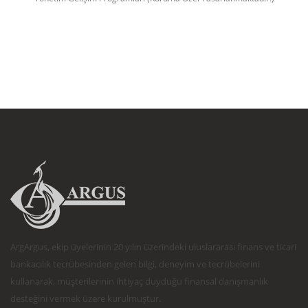
ArgArgus, ekip üyelerinin 20 yılın üzerindeki uluslararası finans ve ticari
bankacılık tecrübesinden gelen bilgi, deneyim ve tecrübelerini
kullanarak, müşterilerinin ihtiyaç duyduğu finansal danışmanlık
desteğini vermek üzere kurulmuştur.