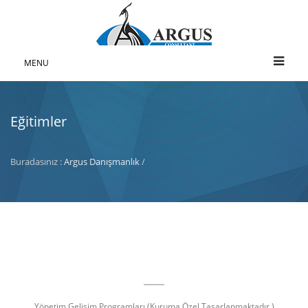
MENU
Eğitimler
Buradasınız :
Argus Danışmanlık
/
Yönetim Gelişim Programları (Kuruma Özel Tasarlanmaktadır.)