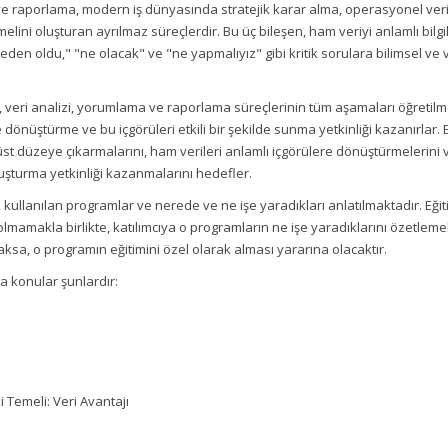
ve raporlama, modern iş dünyasında stratejik karar alma, operasyonel veri
elini oluşturan ayrılmaz süreçlerdir. Bu üç bileşen, ham veriyi anlamlı bil
neden oldu," "ne olacak" ve "ne yapmalıyız" gibi kritik sorulara bilimsel ve v
 veri analizi, yorumlama ve raporlama süreçlerinin tüm aşamaları öğretilme
e dönüştürme ve bu içgörüleri etkili bir şekilde sunma yetkinliği kazanırlar. Eğ
 üst düzeye çıkarmalarını, ham verileri anlamlı içgörülere dönüştürmelerini v
uşturma yetkinliği kazanmalarını hedefler.
, kullanılan programlar ve nerede ve ne işe yaradıkları anlatılmaktadır. Eği
olmamakla birlikte, katılımcıya o programların ne işe yaradıklarını özetlemek
ksa, o programın eğitimini özel olarak alması yararına olacaktır.
ca konular şunlardır:
i
i Temeli: Veri Avantajı