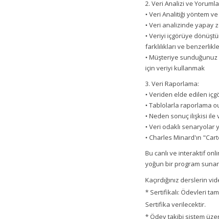
2. Veri Analizi ve Yorum
• Veri Analitiği yöntem ve
• Veri analizinde yapay z
• Veriyi içgörüye dönüştü
farklılıkları ve benzerlik
• Müşteriye sunduğunuz ü
için veriyi kullanmak
3. Veri Raporlama:
• Veriden elde edilen içgö
• Tablolarla raporlama ou
• Neden sonuç ilişkisi ile 
• Veri odaklı senaryolar 
• Charles Minard'ın "Carte
Bu canlı ve interaktif onl
yoğun bir program sunar.
Kaçırdığınız derslerin vi
* Sertifikalı: Ödevleri t
Sertifika verilecektir.
* Ödev takibi sistem üzer