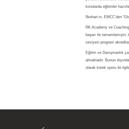
konularda eğitimler hazır
İlkehan’ın, EMCC’den “Glo
RK Academy ve Coaching & 
başarı ile tamamlamıştır.
seviyesi program akredita
Eğitim ve Danışmanlık çal
almaktadır. Bunun dışında
olarak kürek sporu ile ilgi