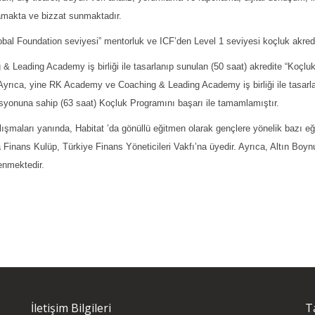
lamakta ve bizzat sunmaktadır.
bal Foundation seviyesi” mentorluk ve ICF’den Level 1 seviyesi koçluk akre
Leading Academy iş birliği ile tasarlanıp sunulan (50 saat) akredite “Koçlu
 Ayrıca, yine RK Academy ve Coaching & Leading Academy iş birliği ile tasarl
syonuna sahip (63 saat) Koçluk Programını başarı ile tamamlamıştır.
ışmaları yanında, Habitat ’da gönüllü eğitmen olarak gençlere yönelik bazı e
 Finans Kulüp, Türkiye Finans Yöneticileri Vakfı’na üyedir. Ayrıca, Altın Boy
lenmektedir.
İletişim Bilgileri
T