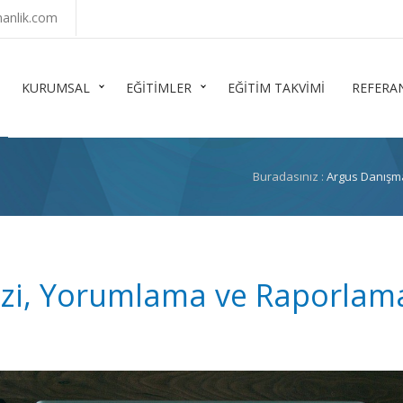
anlik.com
KURUMSAL
EĞİTİMLER
EĞİTİM TAKVİMİ
REFERA
Buradasınız :
Argus Danışm
izi, Yorumlama ve Raporlama