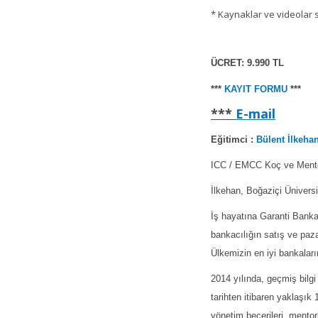
* Kaynaklar ve videolar s
ÜCRET: 9.990 TL
***
KAYIT FORMU
***
***
E-mail
Eğitimci :
Bülent İlkehan
ICC / EMCC Koç ve Ment
İlkehan, Boğaziçi Üniversi
İş hayatına Garanti Bankas
bankacılığın satış ve paz
Ülkemizin en iyi bankalar
2014 yılında, geçmiş bilg
tarihten itibaren yaklaşık 
yönetim becerileri, mentorl