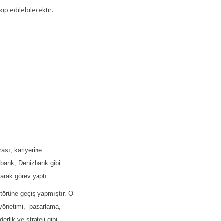
ip edilebilecektir.
ası, kariyerine
kbank, Denizbank gibi
arak görev yaptı.
ktörüne geçiş yapmıştır. O
ış yönetimi, pazarlama,
rlik ve strateji gibi