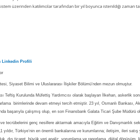
istem üzerinden katılımcılar tarafından bir yıl boyunca istenildiği zaman tak
 Linkedin Profili
or
tesi, Siyaset Bilimi ve Uluslararası İlişkiler Bölümü’nden mezun olmuştur.
ı Teftiş Kurulunda Müfettiş Yardımcısı olarak başlayan İlkehan, askerlik sonr
arlama birimlerinde devam etmeyi tercih etmiştir. 23 yıl, Osmanlı Bankası, A
ında başarıyla çalışmış olup, en son Finansbank Galata Ticari Şube Müdürü ol
i ve tecrübelerini genç nesillere aktarmak amacıyla Eğitim ve Danışmanlık se
11 yıldır, Türkiye’nin en önemli bankalarına ve kurumlarına; iletişim, ileri sat
uk, dış ticaret, büyük veri analiz, yorumlama ve raporlama, dijital dönüşüm, lide