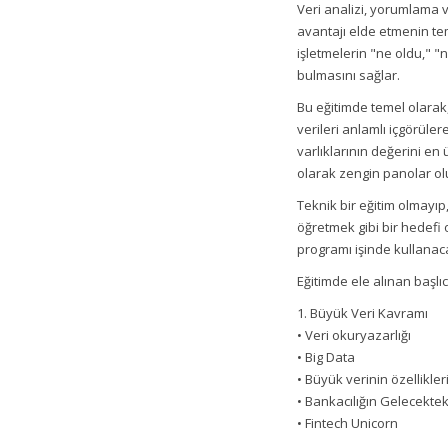
Veri analizi, yorumlama 
avantajı elde etmenin tem
işletmelerin "ne oldu," "
bulmasını sağlar.
Bu eğitimde temel olarak,
verileri anlamlı içgörüler
varlıklarının değerini en
olarak zengin panolar ol
Teknik bir eğitim olmayıp
öğretmek gibi bir hedefi 
programı işinde kullanaca
Eğitimde ele alınan başlı
1. Büyük Veri Kavramı
• Veri okuryazarlığı
• Big Data
• Büyük verinin özellikler
• Bankacılığın Gelecektek
• Fintech Unicorn