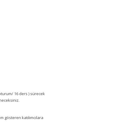
 oturum/ 16 ders ) sürecek
neceksiniz.
ım gösteren katılımcılara