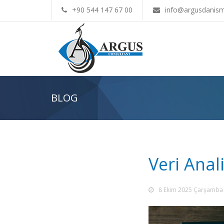
+90 544 147 67 00
info@argusdanism
BLOG
Veri Anal
8 Ekim 2025 Çarşamba