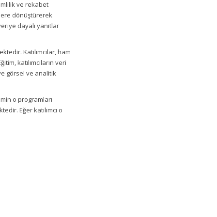
mlilik ve rekabet
gilere dönüştürerek
eriye dayalı yanıtlar
ktedir. Katılımcılar, ham
itim, katılımcıların veri
e görsel ve analitik
timin o programları
tedir. Eğer katılımcı o