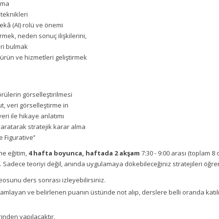
lama
 teknikleri
ekâ (AI) rolü ve önemi
rmek, neden sonuç ilişkilerini,
leri bulmak
rün ve hizmetleri geliştirmek
rülerin görselleştirilmesi
t, veri görselleştirme in
veri ile hikaye anlatımı
yaratarak stratejik karar alma
 Figurative’’
ine eğitim,
4 hafta boyunca, haftada 2 akşam
7:30 - 9:00 arası (toplam 8
 Sadece teoriyi değil, anında uygulamaya dökebileceğiniz stratejileri öğre
deosunu ders sonrası izleyebilirsiniz.
amamlayan ve belirlenen puanın üstünde not alıp, derslere belli oranda katıl
inden yapılacaktır.