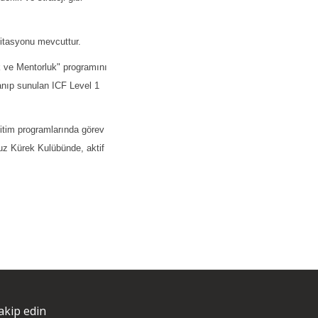
ditasyonu mevcuttur.
k ve Mentorluk" programını
anıp sunulan ICF Level 1
ğitim programlarında görev
nuz Kürek Kulübünde, aktif
akip edin